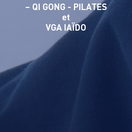
– QI GONG - PILATES
et
VGA IAÏDO