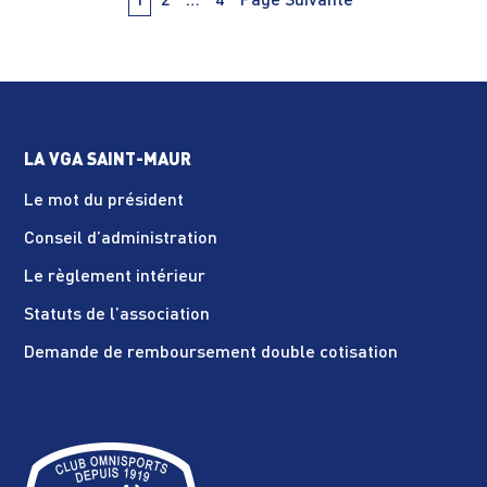
PAge
PAge
PAge
1
2
…
4
Page Suivante
des
articles
LA VGA SAINT-MAUR
Le mot du président
Conseil d’administration
Le règlement intérieur
Statuts de l’association
Demande de remboursement double cotisation