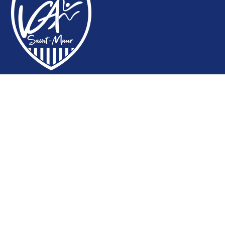
SECTIONS
Aïkido Nocquet
Aïkido Tamura
Athlétisme - Marche nordique
Badminton
Basket-Ball
Boules parisiennes
Boxe anglaise