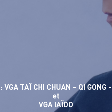
 : VGA TAÏ CHI CHUAN – QI GONG 
et
VGA IAÏDO