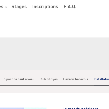
es
Stages
Inscriptions
F.A.Q.
Sport de haut niveau
Club citoyen
Devenir bénévole
Installati