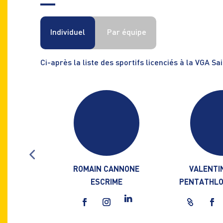
Individuel
Par équipe
Ci-après la liste des sportifs licenciés à la VGA S
RCELOT
ROMAIN CANNONE
VALENTI
TON
ESCRIME
PENTATHLO
ok
nstagram
Facebook
Instagram
LinkedIn
Website
Face