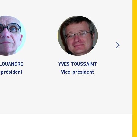
 LOUANDRE
YVES TOUSSAINT
-président
Vice-président
Tré