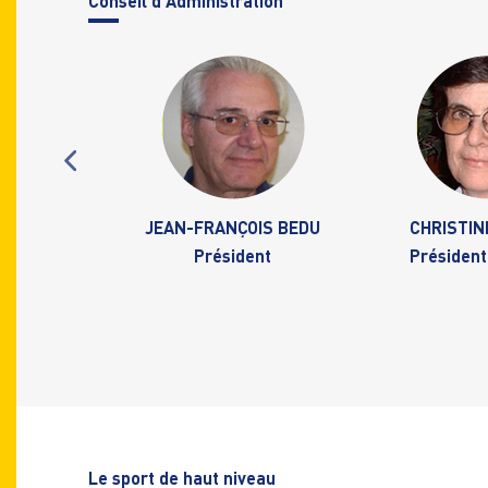
Con
seil d’Administration
HWARZ
JEAN-FRANÇOIS BEDU
CHRISTIN
u CA
Président
Président
Le s
port de haut niveau