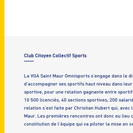
Club
Citoyen Collectif Sports
OLO
BADMINTON
BAS
sc
Nationale 1
N3 
La VGA Saint Maur Omnisports s’engage dans le disp
d’accompagner ses sportifs haut niveau dans leur
sportive, pour une relation gagnante entre sportif
10 500 licenciés, 40 sections sportives, 200 salar
relation s’est faite par Christian Hubert qui, avec
Maur. Les premières rencontres ont donc eu lieu 
constitution de l’équipe qui va piloter la mise en 