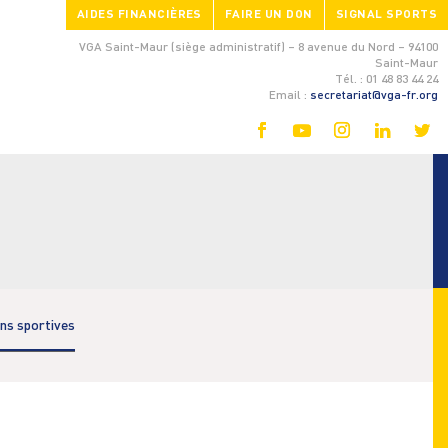
AIDES FINANCIÈRES
FAIRE UN DON
SIGNAL SPORTS
VGA Saint-Maur (siège administratif) – 8 avenue du Nord – 94100
Saint-Maur
Tél. : 01 48 83 44 24
Email :
secretariat@vga-fr.org
ons sportives