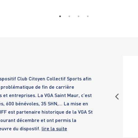
KET
ESCRIME
E
masc
N1 Épée masc
N1 
ositif Club Citoyen Collectif Sports afin
 problématique de fin de carrière
s et entreprises. La VGA Saint Maur, c’est
iés, 600 bénévoles, 35 SHN,… La mise en
 UFF est partenaire historique de la VGA St
courant décembre et ont permis la
oeuvre du dispostif.
lire la suite