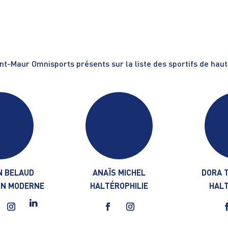
aint-Maur Omnisports présents sur la liste des sportifs de haut
N BELAUD
ANAÏS MICHEL
DORA 
N MODERNE
HALTÉROPHILIE
HALT
book
Instagram
LinkedIn
Facebook
Instagram
F