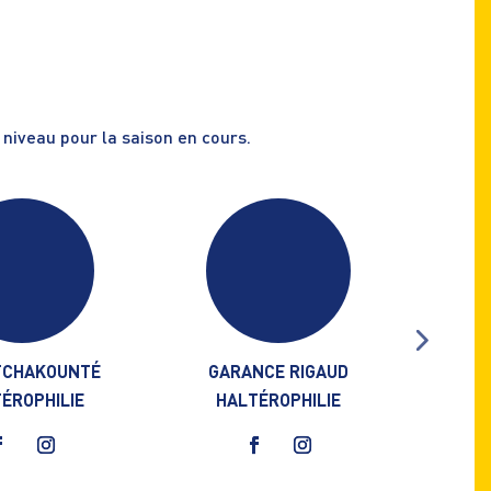
 niveau pour la saison en cours.
TCHAKOUNTÉ
GARANCE RIGAUD
BERNARD
ÉROPHILIE
HALTÉROPHILIE
H
acebook
Instagram
Facebook
Instagram