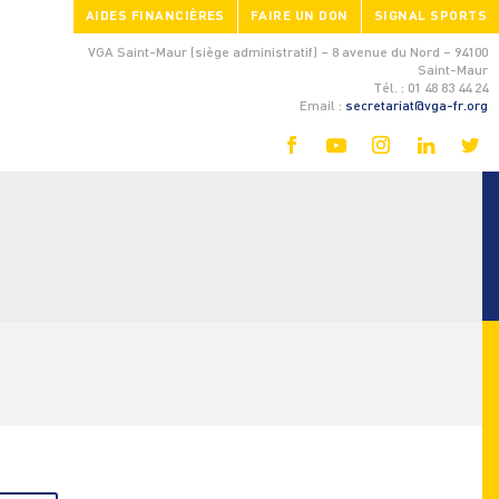
AIDES FINANCIÈRES
FAIRE UN DON
SIGNAL SPORTS
VGA Saint-Maur (siège administratif) – 8 avenue du Nord – 94100
Saint-Maur
Tél. : 01 48 83 44 24
Email :
secretariat@vga-fr.org