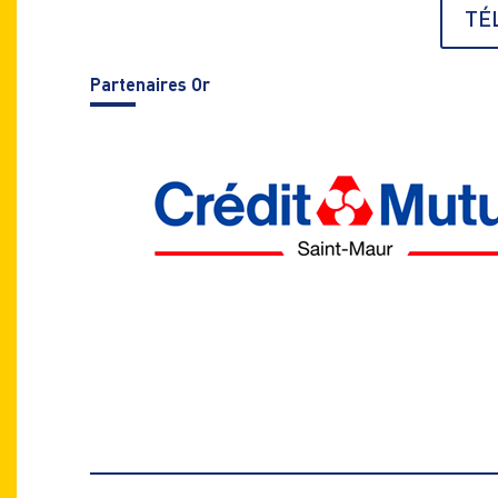
TÉ
Parte
naires Or