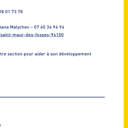
08 01 73 78
liana Malychev – 07 60 34 94 94
r/saint-maur-des-fosses-94100
tre section pour aider à son développement
n