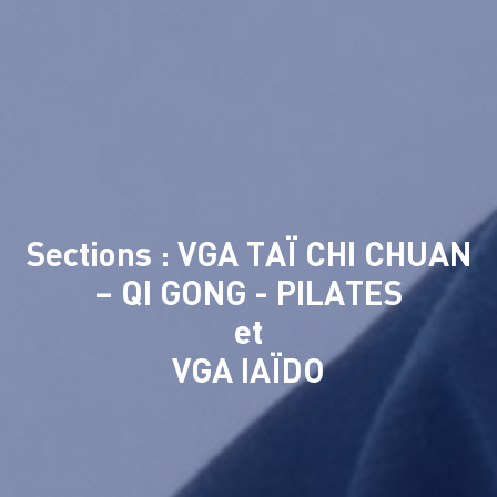
Sections : VGA TAÏ CHI CHUAN
– QI GONG - PILATES
et
VGA IAÏDO