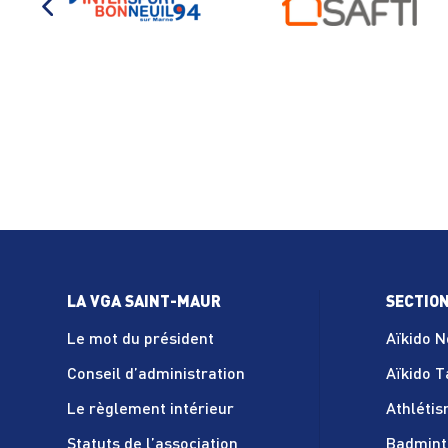
LA VGA SAINT-MAUR
SECTIO
Le mot du président
Aïkido 
Conseil d’administration
Aïkido 
Le règlement intérieur
Athléti
Statuts de l’association
Badmint