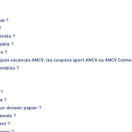
sai ?
?
vités ?
sible ?
és ?
chèques vacances ANCV, les coupons sport ANCV ou ANCV Conne
onibles ?
 ?
e ?
sur dossier papier ?
’année ?
ent ?