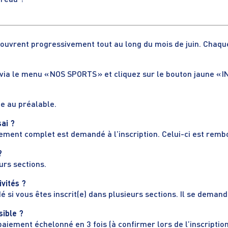
ureau ?
 ouvrent progressivement tout au long du mois de juin. Chaque
via le menu « NOS SPORTS » et cliquez sur le bouton jaune « 
ne au préalable.
sai ?
ement complet est demandé à l’inscription. Celui-ci est remb
?
urs sections.
vités ?
 si vous êtes inscrit(e) dans plusieurs sections. Il se deman
sible ?
paiement échelonné en 3 fois (à confirmer lors de l’inscription