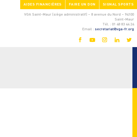
AIDES FINANCIÈRES
FAIRE UN DON
SIGNAL SPORTS
VGA Saint-Maur (siège administratif) – 8 avenue du Nord – 94100
Saint-Maur
Tél. : 01 48 83 44 24
Email :
secretariat@vga-fr.org