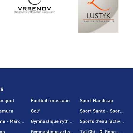
NS
Nocquet
Football masculin
Sport Handicap
Tamura
Golf
Sport Santé - Sport sur
sme - Marche nordique
Gymnastique rythmique
Sports d'eau (activités 
on
Gymnastique artistique
Taï Chi - Qi Gong - Pilate