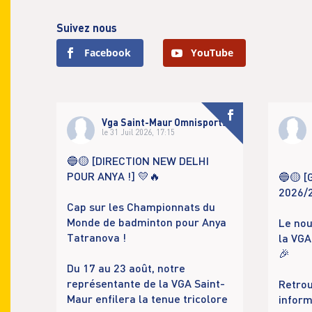
Suivez nous
Facebook
YouTube
Vga Saint-Maur Omnisports
le 31 Juil 2026, 17:15
🔵🟡 [DIRECTION NEW DELHI
POUR ANYA !] 💛🔥
🔵🟡 
2026/
Cap sur les Championnats du
Monde de badminton pour Anya
Le nou
Tatranova !
la VGA
🎉
Du 17 au 23 août, notre
représentante de la VGA Saint-
Retrou
Maur enfilera la tenue tricolore
inform