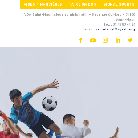
AIDES FINANCIÈRES
FAIRE UN DON
SIGNAL SPORTS
VGA Saint-Maur (siège administratif) – 8 avenue du Nord – 94100
Saint-Maur
Tél. : 01 48 83 44 24
Email :
secretariat@vga-fr.org
s