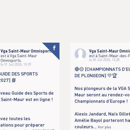
Vga Saint-Maur Omnisports
Vga Saint-Maur Omni
est à Vga Saint-Maur
est à Saint-Maur-des-
Omnisports.
le 30 Juil 2026, 16:28
le 31 Juil 2026, 10:29
🔵🟡 [CHAMPIONNATS D’
[GUIDE DES SPORTS
DE PLONGEON] 💛🏆
2027] 📘
Nos plongeurs de la VGA S
veau Guide des Sports de
Maur seront au rendez-vo
 Saint-Maur est en ligne !
Championnats d’Europe !
Alexis Jandard, Naïs Gillet
vez toutes les
Amélie Bayol porteront h
ations pour préparer
couleurs
...
Voir plus