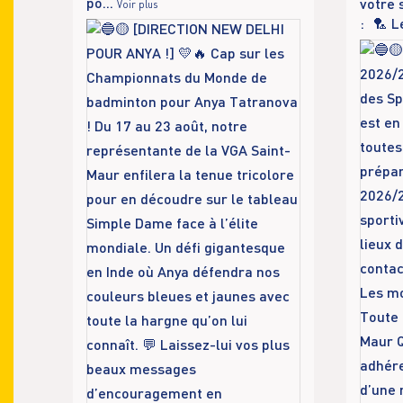
po
...
votre 
Voir plus
: 🏸 L