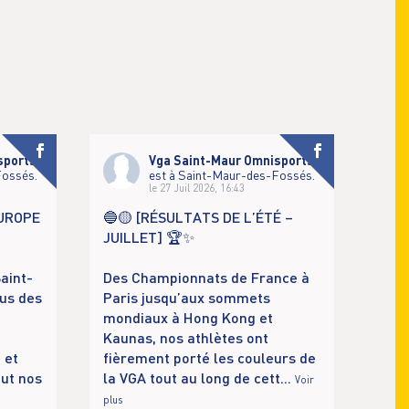
sports
Vga Saint-Maur Omnisports
Fossés.
est à Saint-Maur-des-Fossés.
le 27 Juil 2026, 16:43
EUROPE
🔵🟡 [RÉSULTATS DE L’ÉTÉ –
JUILLET] 🏆✨
aint-
Des Championnats de France à
us des
Paris jusqu’aux sommets
mondiaux à Hong Kong et
Kaunas, nos athlètes ont
 et
fièrement porté les couleurs de
aut nos
la VGA tout au long de cett
...
Voir
plus