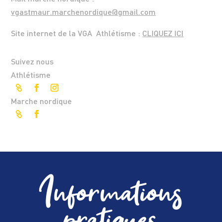
vgastmaur.marchenordique@gmail.com
Site internet de la VGA Athlétisme :
CLIQUEZ ICI
Suivez nous
Athlétisme
Marche nordique
Informations
pratiques