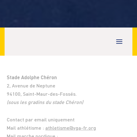
Stade Adolphe Chéron
2, Avenue de Neptune
94100, Saint-Maur-des-Fossés.
(sous les gradins du stade Chéron)
Contact par email uniquement
Mail athlétisme :
athletisme@vga-fr.org
Mail marche nordique :