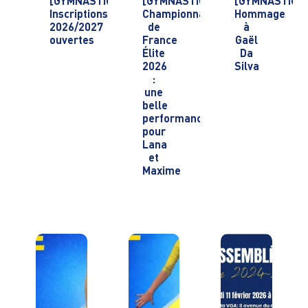
[GYMNASTIQUE]
[GYMNASTIQUE]
[GYMNASTIQU
Inscriptions
Championnats
Hommage
2026/2027
de
à
ouvertes
France
Gaël
Élite
Da
2026
Silva
:
une
belle
performance
pour
Lana
et
Maxime