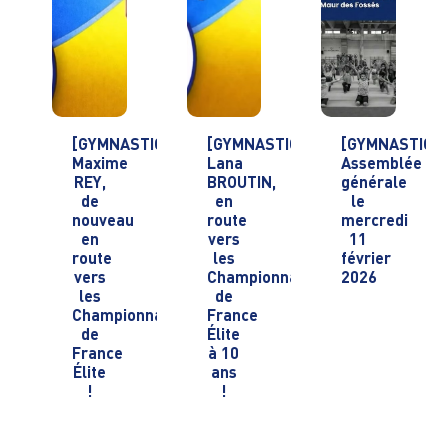
[GYMNASTIQUE]
[GYMNASTIQUE]
[GYMNASTIQU
Maxime
Lana
Assemblée
REY,
BROUTIN,
générale
de
en
le
nouveau
route
mercredi
en
vers
11
route
les
février
vers
Championnats
2026
les
de
Championnats
France
de
Élite
France
à 10
Élite
ans
!
!