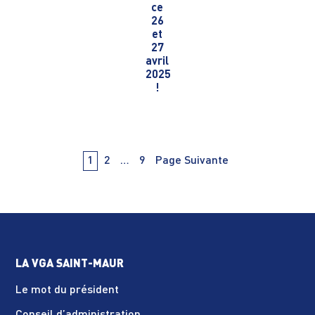
ce
26
et
27
avril
2025
!
Navigation
PAge
PAge
PAge
1
2
…
9
Page Suivante
des
articles
LA VGA SAINT-MAUR
Le mot du président