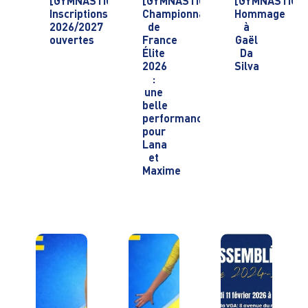
[GYMNASTIQUE]
[GYMNASTIQUE]
[GYMNASTIQU
Inscriptions
Championnats
Hommage
2026/2027
de
à
ouvertes
France
Gaël
Élite
Da
2026
Silva
:
une
belle
performance
pour
Lana
et
Maxime