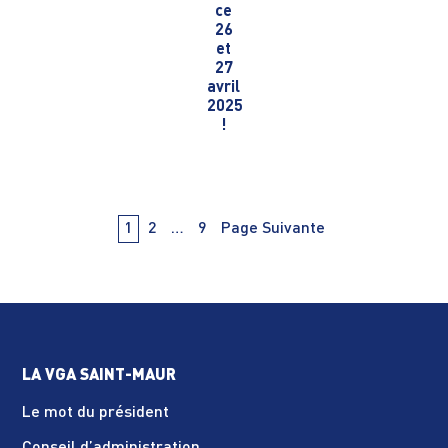
ce
26
et
27
avril
2025
!
Navigation
PAge
PAge
PAge
1
2
…
9
Page Suivante
des
articles
LA VGA SAINT-MAUR
Le mot du président