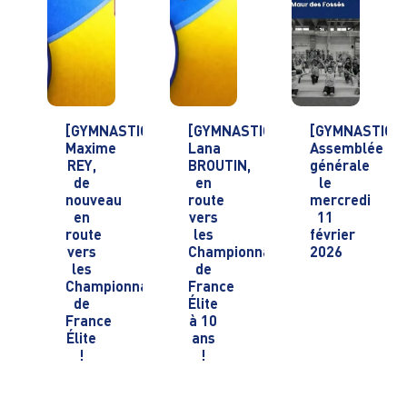
[GYMNASTIQUE]
[GYMNASTIQUE]
[GYMNASTIQU
Maxime
Lana
Assemblée
REY,
BROUTIN,
générale
de
en
le
nouveau
route
mercredi
en
vers
11
route
les
février
vers
Championnats
2026
les
de
Championnats
France
de
Élite
France
à 10
Élite
ans
!
!