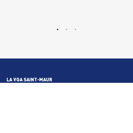
LA VGA SAINT-MAUR
Le mot du président
Conseil d’administration
Le règlement intérieur
Statuts de l’association
Demande de remboursement double cotisation