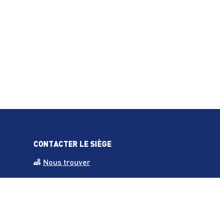
CONTACTER LE SIÈGE
Nous trouver
 ordonnance
8 avenue du Nord
aquatiques)
94100 Saint-Maur-des-Fossés
Tél.
:
01.48.83.44.24
s - Iaïdo