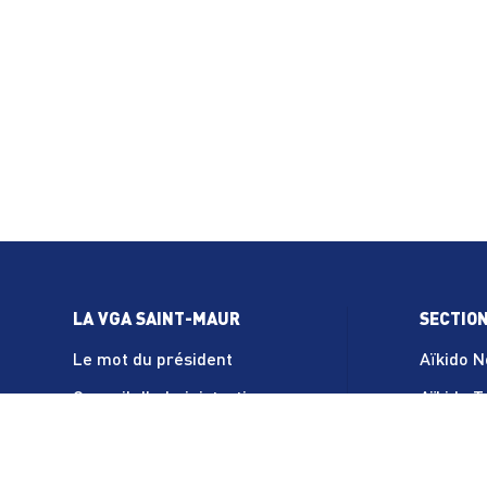
Navigation
des
articles
LA VGA SAINT-MAUR
SECTIO
Le mot du président
Aïkido 
Conseil d’administration
Aïkido 
Le règlement intérieur
Athléti
Statuts de l’association
Badmint