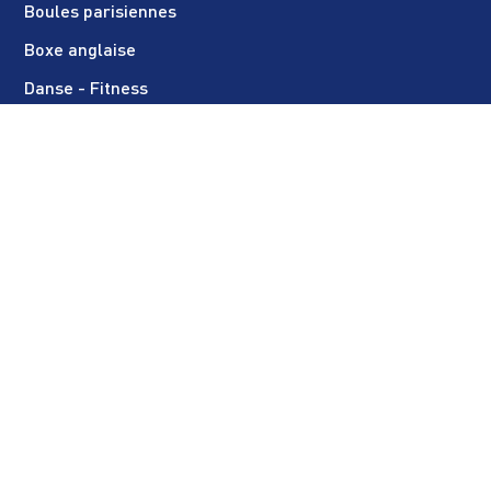
Boules parisiennes
Boxe anglaise
Danse - Fitness
E.P.I.S. (multisport enfant)
Escrime
Football féminin
Football masculin
Golf
Gymnastique rythmique
Gymnastique artistique
Haltérophilie - Musculation
Karaté - Muay thaï
Multisport Bien-Être (adultes uniquement)