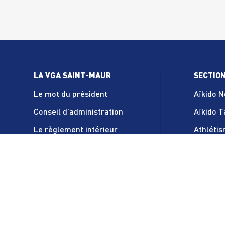
LA VGA SAINT-MAUR
SECTIO
Le mot du président
Aïkido 
Conseil d’administration
Aïkido 
Le règlement intérieur
Athléti
Statuts de l’association
Badmint
Demande de remboursement
Basket-
double cotisation
Boules p
Boxe an
Danse - 