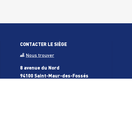
CONTACTER LE SIÈGE
Nous trouver
 ordonnance
8 avenue du Nord
aquatiques)
94100 Saint-Maur-des-Fossés
Tél.
:
01.48.83.44.24
s - Iaïdo
secretariat@vga-fr.org
Horaires d’ouverture au public
– Lundi : 9h-12h30
– Mardi : 9h-12h30
– Mercredi : 9h-12h30