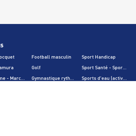
NS
Nocquet
Football masculin
Sport Handicap
Tamura
Golf
Sport Santé - Sport sur
sme - Marche nordique
Gymnastique rythmique
Sports d'eau (activités 
on
Gymnastique artistique
Taï Chi - Qi Gong - Pilate
Ball
Haltérophilie - Musculation
Tennis de table
arisiennes
Karaté - Muay thaï
Tennis
glaise
Multisport Bien-Être (adultes uniquement)
Voile
Fitness
Pentathlon
Volley