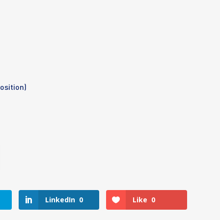
osition)
LinkedIn
0
Like
0