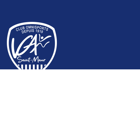
SECTIONS
Aïkido Nocquet
Aïkido Tamura
Athlétisme - Marche nordique
Badminton