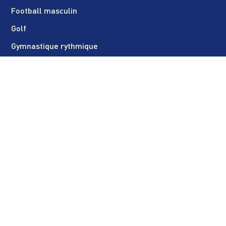
Football masculin
Golf
Gymnastique rythmique
Gymnastique artistique
Haltérophilie - Musculation
Karaté - Muay thaï
Multisport Bien-Être (adultes uniquement)
Pentathlon
Pétanque
Randonnée
Rugby
Sport Handicap
Sport Santé - Sport sur ordonnance