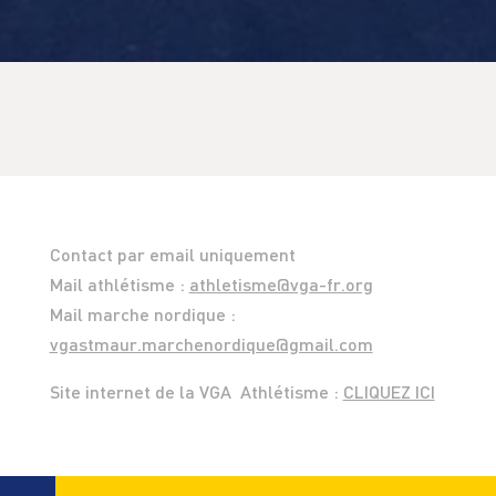
Contact par email uniquement
Mail athlétisme :
athletisme@vga-fr.org
Mail marche nordique :
vgastmaur.marchenordique@gmail.com
Site internet de la VGA Athlétisme :
CLIQUEZ ICI