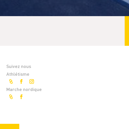
Suivez nous
Athlétisme
Marche nordique