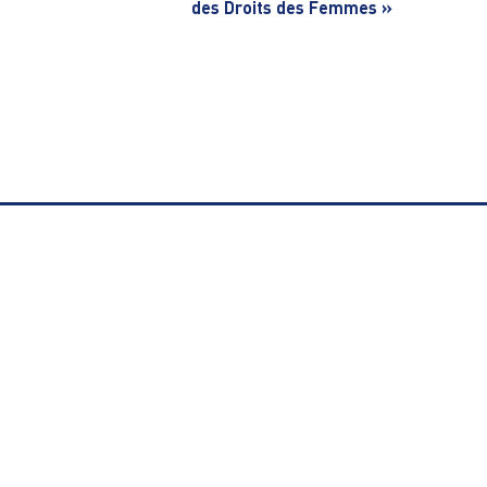
des Droits des Femmes »
Navigation
des
articles
LA VGA SAINT-MAUR
SECTIO
Le mot du président
Aïkido 
Conseil d’administration
Aïkido 
Le règlement intérieur
Athléti
Statuts de l’association
Badmint
Demande de remboursement
Basket-