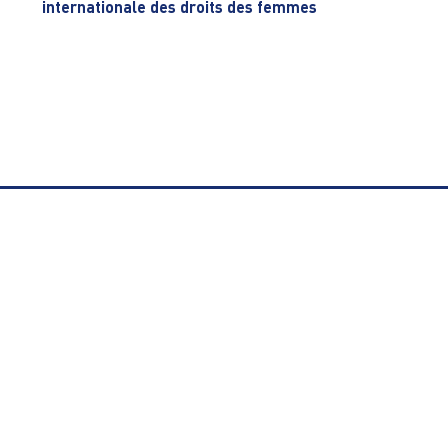
internationale des droits des femmes
CONTACTER LE SIÈGE
Nous trouver
 ordonnance
8 avenue du Nord
aquatiques)
94100 Saint-Maur-des-Fossés
Tél.
:
01.48.83.44.24
s - Iaïdo
secretariat@vga-fr.org