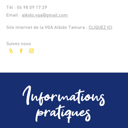
Tél : 06 98 09 17 29
Email :
aikido.vga@gmail.com
Site internet de la VGA Aïkido Tamura :
CLIQUEZ ICI
Suivez nous
Informations
pratiques