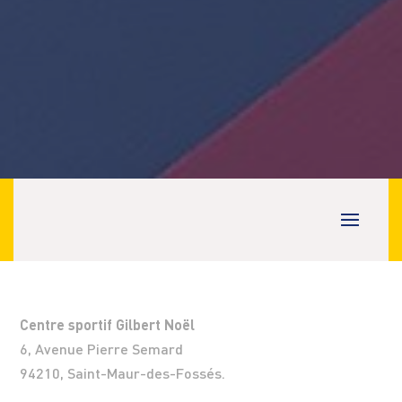
Centre sportif Gilbert Noël
6, Avenue Pierre Semard
94210, Saint-Maur-des-Fossés.