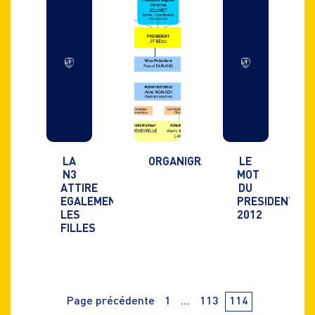
LA
ORGANIGRAMME
LE
N3
MOT
ATTIRE
DU
EGALEMENT
PRESIDENT
LES
2012
FILLES
Navigation
PAge
PAge
PAge
Page précédente
1
…
113
114
des