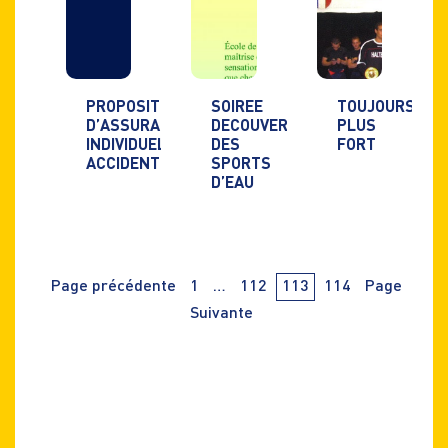
PROPOSITION
SOIREE
TOUJOURS
D’ASSURANCE
DECOUVERTE
PLUS
INDIVIDUELLE
DES
FORT
ACCIDENT
SPORTS
D’EAU
Navigation
PAge
PAge
PAge
PAge
Page précédente
1
…
112
113
114
Page
des
articles
Suivante