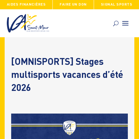
AIDES FINANCIÈRES
FAIRE UN DON
SIGNAL SPORTS
Skip
to
content
[OMNISPORTS] Stages
multisports vacances d’été
2026