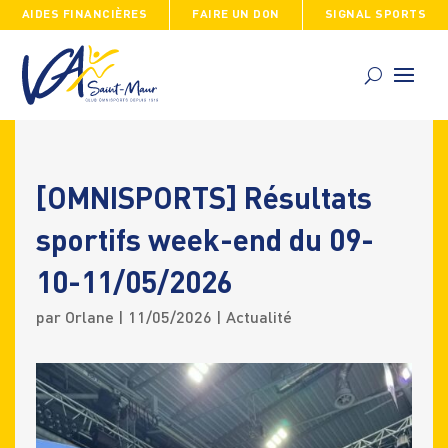
AIDES FINANCIÈRES
FAIRE UN DON
SIGNAL SPORTS
Skip
to
content
[OMNISPORTS] Résultats
sportifs week-end du 09-
10-11/05/2026
par
Orlane
|
11/05/2026
|
Actualité