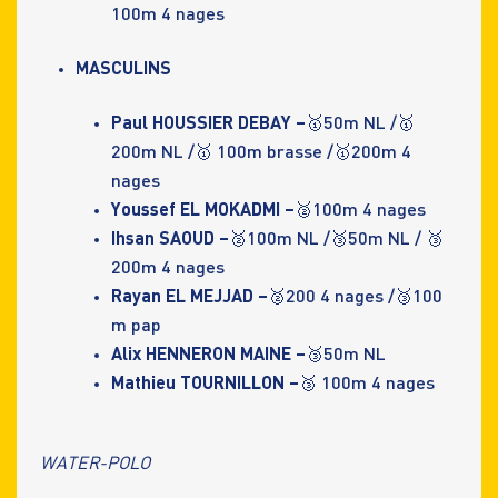
100m 4 nages
MASCULINS
Paul HOUSSIER DEBAY –
🥇50m NL /🥇
200m NL /🥇 100m brasse /🥇200m 4
nages
Youssef EL MOKADMI –
🥈100m 4 nages
Ihsan SAOUD –
🥈100m NL /🥉50m NL / 🥉
200m 4 nages
Rayan EL MEJJAD –
🥈200 4 nages /🥉100
m pap
Alix HENNERON MAINE –
🥉50m NL
Mathieu TOURNILLON –
🥉 100m 4 nages
WATER-POLO