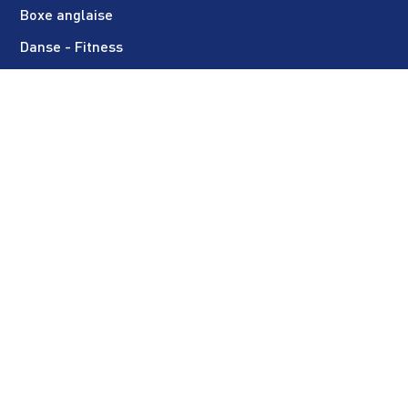
Boxe anglaise
Danse - Fitness
E.P.I.S. (multisport enfant)
Escrime
Football féminin
Football masculin
Golf
Gymnastique rythmique
Gymnastique artistique
Haltérophilie - Musculation
Karaté - Muay thaï
Multisport Bien-Être (adultes uniquement)
Pentathlon