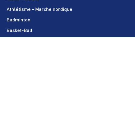
Athlétisme - Marche nordique
Badminton
Basket-Ball
Boules parisiennes
Boxe anglaise
Danse - Fitness
E.P.I.S. (multisport enfant)
Escrime
Football féminin
Football masculin
Golf
Gymnastique rythmique