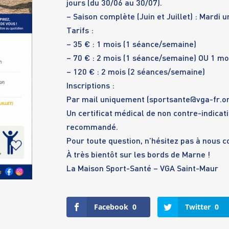
jours (du 30/06 au 30/07).
– Saison complète (Juin et Juillet) : Mardi
Tarifs :
– 35 € : 1 mois (1 séance/semaine)
– 70 € : 2 mois (1 séance/semaine) OU 1 mo
– 120 € : 2 mois (2 séances/semaine)
Inscriptions :
Par mail uniquement (
sportsante@vga-fr.o
Un certificat médical de non contre-indicati
recommandé.
Pour toute question, n’hésitez pas à nous c
À très bientôt sur les bords de Marne !
La Maison Sport-Santé – VGA Saint-Maur
Facebook
0
Twitter
0