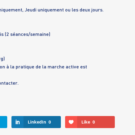
 uniquement, Jeudi uniquement ou les deux jours.
is (2 séances/semaine)
rg
)
on à la pratique de la marche active est
ontacter.
LinkedIn
0
Like
0