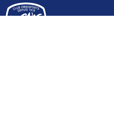
SECTIONS
Aïkido Nocquet
Aïkido Tamura
Athlétisme - Marche nordique
Badminton
Basket-Ball