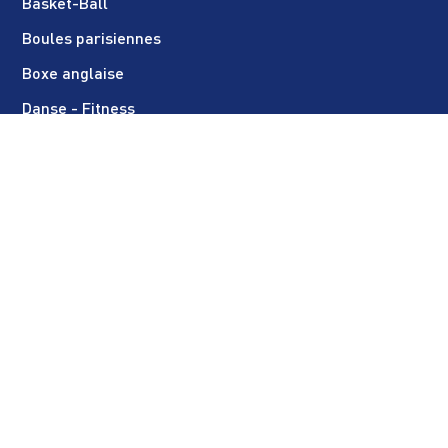
Basket-Ball
Boules parisiennes
Boxe anglaise
Danse - Fitness
E.P.I.S. (multisport enfant)
Escrime
Football féminin
Football masculin
Golf
Gymnastique rythmique
Gymnastique artistique
Haltérophilie - Musculation
Karaté - Muay thaï