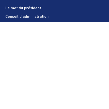
Le mot du président
Conseil d’administration
Le règlement intérieur
Statuts de l’association
Demande de remboursement double cotisation