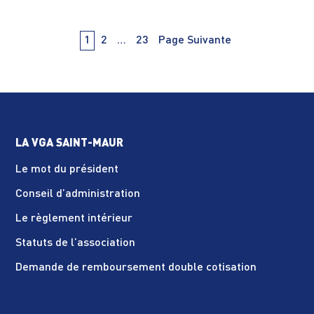
Navigation
PAge
PAge
PAge
1
2
…
23
Page Suivante
des
articles
LA VGA SAINT-MAUR
Le mot du président
Conseil d’administration
Le règlement intérieur
Statuts de l’association
Demande de remboursement double cotisation