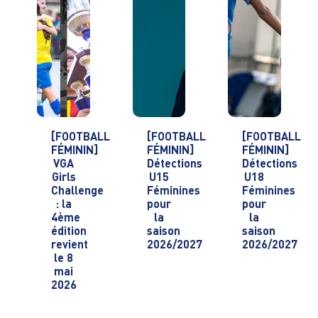
[FOOTBALL
[FOOTBALL
[FOOTBALL
FÉMININ]
FÉMININ]
FÉMININ]
VGA
Détections
Détections
Girls
U15
U18
Challenge
Féminines
Féminines
: la
pour
pour
4ème
la
la
édition
saison
saison
revient
2026/2027
2026/2027
le 8
mai
2026