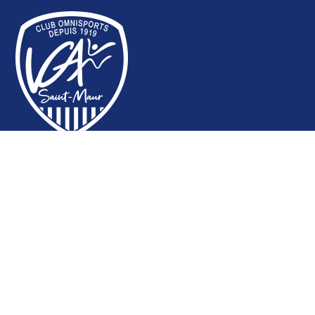
SECTIONS
Aïkido Nocquet
Aïkido Tamura
Athlétisme - Marche nordique
Badminton
Basket-Ball