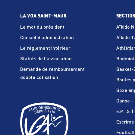
LA VGA SAINT-MAUR
SECTIO
Le mot du président
Aïkido 
Conseil d’administration
Aïkido 
Le règlement intérieur
Athléti
Statuts de l’association
Badmint
Demande de remboursement
Basket-
double cotisation
Boules p
Boxe an
Danse - 
E.P.I.S. 
Escrime
Football