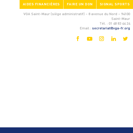
AIDES FINANCIÈRES
FAIRE UN DON
SIGNAL SPORTS
VGA Saint-Maur (siège administratif) – 8 avenue du Nord – 94100
Saint-Maur
Tél. : 01 48 83 44 24
Email :
secretariat@vga-fr.org