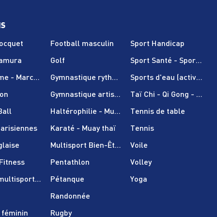
NS
Nocquet
Football masculin
Sport Handicap
Tamura
Golf
Sport Santé - Sport sur
sme - Marche nordique
Gymnastique rythmique
Sports d'eau (activités 
on
Gymnastique artistique
Taï Chi - Qi Gong - Pilate
Ball
Haltérophilie - Musculation
Tennis de table
arisiennes
Karaté - Muay thaï
Tennis
glaise
Multisport Bien-Être (adultes uniquement)
Voile
Fitness
Pentathlon
Volley
(multisport enfant)
Pétanque
Yoga
Randonnée
 féminin
Rugby