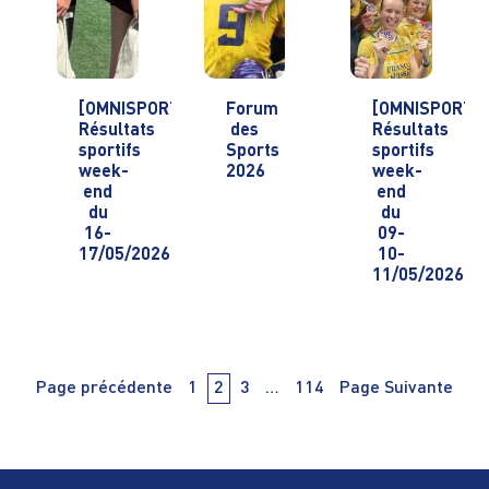
[OMNISPORTS]
Forum
[OMNISPORTS
Résultats
des
Résultats
sportifs
Sports
sportifs
week-
2026
week-
end
end
du
du
16-
09-
17/05/2026
10-
11/05/2026
Navigation
PAge
PAge
PAge
PAge
Page précédente
1
2
3
…
114
Page Suivante
des
articles