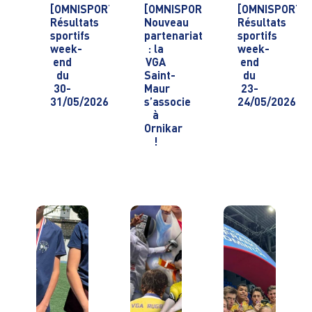
[OMNISPORTS]
[OMNISPORTS]
[OMNISPORTS
Résultats
Nouveau
Résultats
sportifs
partenariat
sportifs
week-
: la
week-
end
VGA
end
du
Saint-
du
30-
Maur
23-
31/05/2026
s’associe
24/05/2026
à
Ornikar
!