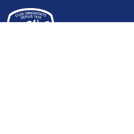
SECTIONS
Aïkido Nocquet
Aïkido Tamura
Athlétisme - Marche nordique
Badminton
Basket-Ball