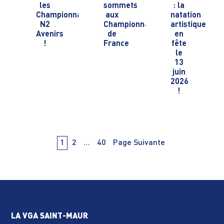
les
sommets
: la
Championnats
aux
natation
N2
Championnats
artistique
Avenirs
de
en
!
France
fête
le
13
juin
2026
!
Navigation
PAge
PAge
PAge
1
2
…
40
Page Suivante
des
articles
LA VGA SAINT-MAUR