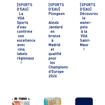
[SPORTS
[SPORTS
[SPORTS
D’EAU]
D’EAU]
D’EAU]
La
Plongeon
Découvrez
VGA
:
le
Sports
Alexis
water-
d’eau
Jandard
polo
confirme
en
à la
son
bronze
VGA
excellence
à
Saint-
avec
Madrid
Maur
cinq
et
!
labels
qualifié
régionaux
pour
!
les
Championnats
d’Europe
2026