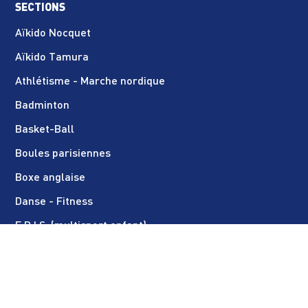
SECTIONS
Aïkido Nocquet
Aïkido Tamura
Athlétisme - Marche nordique
Badminton
Basket-Ball
Boules parisiennes
Boxe anglaise
Danse - Fitness
E.P.I.S. (multisport enfant)
Escrime
Football féminin
Football masculin