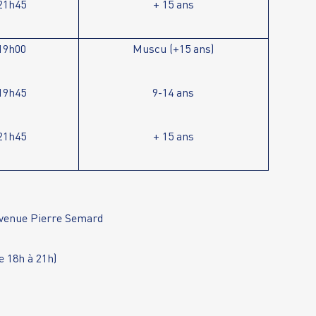
21h45
+ 15 ans
19h00
Muscu (+15 ans)
19h45
9-14 ans
21h45
+ 15 ans
avenue Pierre Semard
e 18h à 21h)