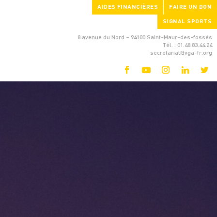
AIDES FINANCIÈRES
FAIRE UN DON
SIGNAL SPORTS
8 avenue du Nord – 94100 Saint-Maur-des-fossés
Tél. : 01.48.83.44.24
secretariat@vga-fr.org