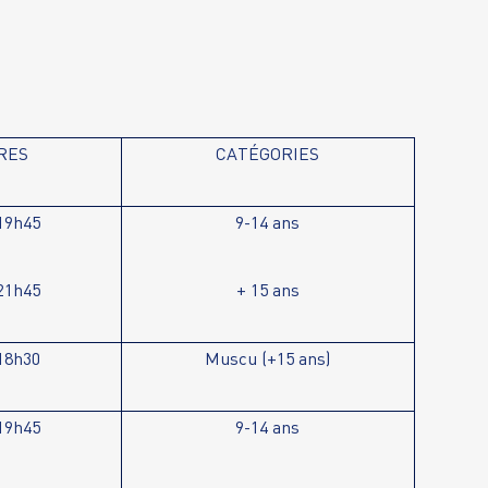
RES
CATÉGORIES
19h45
9-14 ans
21h45
+ 15 ans
18h30
Muscu (+15 ans)
19h45
9-14 ans