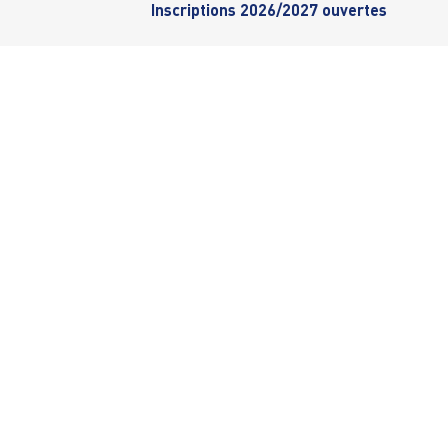
Inscriptions 2026/2027 ouvertes
LA VGA SAINT-MAUR
SECTIO
Le mot du président
Aïkido 
Conseil d’administration
Aïkido 
Le règlement intérieur
Athléti
Statuts de l’association
Badmint
Demande de remboursement
Basket-