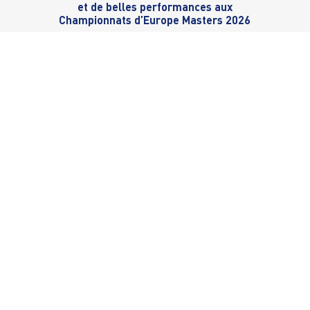
et de belles performances aux
Championnats d’Europe Masters 2026
NS
Nocquet
Football masculin
Sport Handicap
Tamura
Golf
Sport Santé - Sport sur
sme - Marche nordique
Gymnastique rythmique
Sports d'eau (activités 
on
Gymnastique artistique
Taï Chi - Qi Gong - Pilate
Ball
Haltérophilie - Musculation
Tennis de table