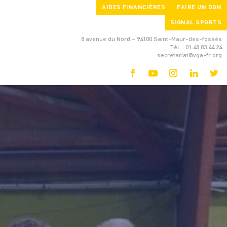
AIDES FINANCIÈRES
FAIRE UN DON
SIGNAL SPORTS
8 avenue du Nord – 94100 Saint-Maur-des-fossés
Tél. : 01.48.83.44.24
secretariat@vga-fr.org