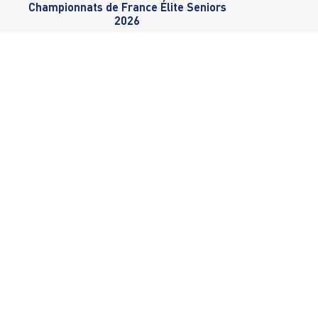
Championnats de France Élite Seniors
2026
CONTACTER LE SIÈGE
Nous trouver
 ordonnance
8 avenue du Nord
aquatiques)
94100 Saint-Maur-des-Fossés
Tél.
:
01.48.83.44.24
s - Iaïdo
secretariat@vga-fr.org