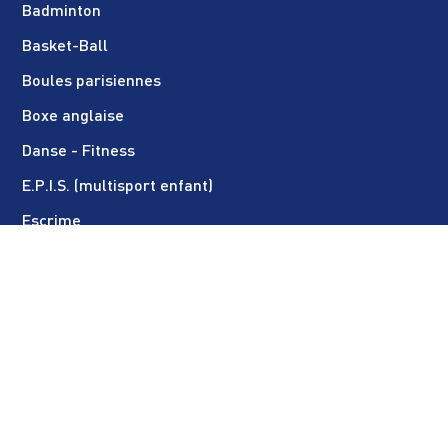
Badminton
Basket-Ball
Boules parisiennes
Boxe anglaise
Danse - Fitness
E.P.I.S. (multisport enfant)
Escrime
Football féminin
Football masculin
Golf
Gymnastique rythmique
Gymnastique artistique
Haltérophilie - Musculation