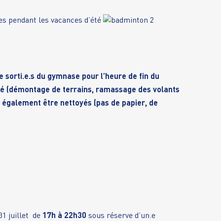
ues pendant les vacances d’été
e sorti.e.s du gymnase pour l’heure de fin du
ngé (démontage de terrains, ramassage des volants
nt également être nettoyés (pas de papier, de
 31
juillet
de
17h à 22h30
sous réserve d’un.e