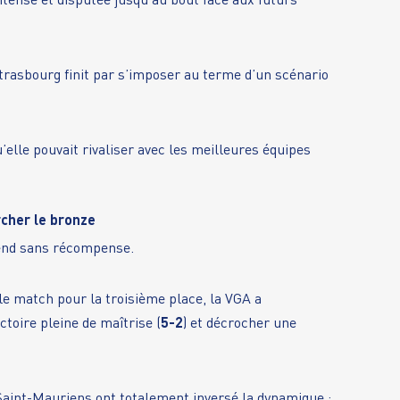
ntense et disputée jusqu’au bout face aux futurs
rasbourg finit par s’imposer au terme d’un scénario
elle pouvait rivaliser avec les meilleures équipes
rcher le bronze
end sans récompense.
le match pour la troisième place, la VGA a
toire pleine de maîtrise (
5-2
) et décrocher une
Saint-Mauriens ont totalement inversé la dynamique :