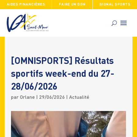
AIDES FINANCIÈRES
FAIRE UN DON
SIGNAL SPORTS
Skip
to
content
[OMNISPORTS] Résultats
sportifs week-end du 27-
28/06/2026
par
Orlane
|
29/06/2026
|
Actualité