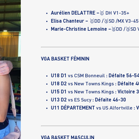
Aurélien DELATTRE –
🥇 DH V1-35+
Elisa Chanteur –
🥇DD /🥈SD /MX V3-45
Marie-Christine Lemoine –
🥈DD /🥉SD 
VGA BASKET FÉMININ
U18 D1
vs CSM Bonneuil
: Défaite 56-5
U18 D2
vs New Towns Kings
: Défaite 
U15 D1
vs New Towns Kings
: Victoire 
U13 D2
vs ES Sucy
: Défaite 46-30
U11 DÉPARTEMENT
vs US Alfortville
: 
VGA BASKET MASCULIN