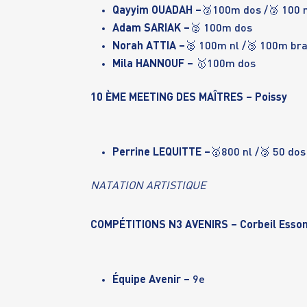
Qayyim OUADAH –
🥉100m dos /🥉 100 
Adam SARIAK –
🥈 100m dos
Norah ATTIA –
🥈 100m nl /🥉 100m br
Mila HANNOUF –
🥇100m dos
10 ÈME MEETING DES MAÎTRES – Poissy
Perrine LEQUITTE –
🥇800 nl /🥉 50 dos
NATATION ARTISTIQUE
COMPÉTITIONS N3 AVENIRS – Corbeil Esso
Équipe Avenir –
9e