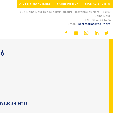
AIDES FINANCIÈRES
FAIRE UN DON
SIGNAL SPORTS
VGA Saint-Maur (siège administratif) – 8 avenue du Nord – 94100
Saint-Maur
Tél. : 01 48 83 44 24
Email :
secretariat@vga-fr.org
26
allois-Perret