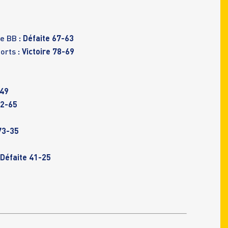
se BB
: Défaite 67-63
ports
: Victoire 78-69
-49
82-65
 73-35
 Défaite 41-25