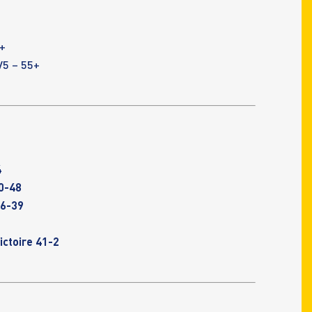
+
V5 – 55+
4
40-48
36-39
Victoire 41-2