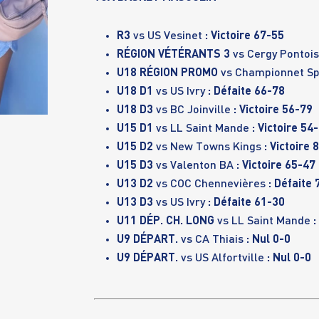
R3
vs US Vesinet
: Victoire 67-55
RÉGION VÉTÉRANTS 3
vs Cergy Pontoi
U18 RÉGION PROMO
vs Championnet S
U18 D1
vs US Ivry
: Défaite 66-78
U18 D3
vs BC Joinville
: Victoire 56-79
U15 D1
vs LL Saint Mande
: Victoire 54
U15 D2
vs New Towns Kings
: Victoire 
U15 D3
vs Valenton BA
: Victoire 65-47
U13 D2
vs COC Chennevières
: Défaite
U13 D3
vs US Ivry
: Défaite 61-30
U11 DÉP. CH. LONG
vs LL Saint Mande
:
U9 DÉPART.
vs CA Thiais
: Nul 0-0
U9 DÉPART.
vs US Alfortville
: Nul 0-0