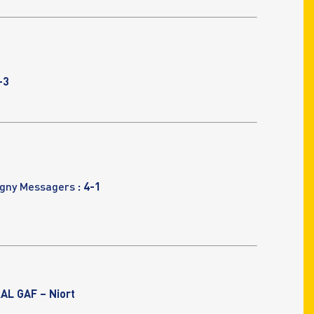
-3
agny Messagers
: 4-1
L GAF – Niort