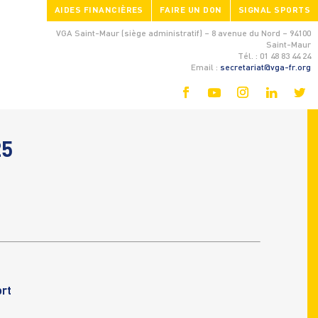
AIDES FINANCIÈRES
FAIRE UN DON
SIGNAL SPORTS
VGA Saint-Maur (siège administratif) – 8 avenue du Nord – 94100
Saint-Maur
Tél. : 01 48 83 44 24
Email :
secretariat@vga-fr.org
25
rt