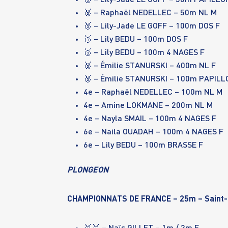
🥉 –
Lily-Jade LE GOFF
– 50m PAPILLO
🥉 –
Raphaël NEDELLEC
– 50m NL M
🥉 –
Lily-Jade LE GOFF
– 100m DOS F
🥉 –
Lily BEDU
– 100m DOS F
🥉 –
Lily BEDU
– 100m 4 NAGES F
🥉 –
Émilie STANURSKI
– 400m NL F
🥉 –
Émilie STANURSKI
– 100m PAPILL
4e –
Raphaël NEDELLEC
– 100m NL M
4e
–
Amine LOKMANE
– 200m NL M
4e –
Nayla SMAIL
– 100m 4 NAGES F
6e –
Naila OUADAH
– 100m 4 NAGES F
6e –
Lily BEDU
– 100m BRASSE F
PLONGEON
CHAMPIONNATS DE FRANCE – 25m – Saint-