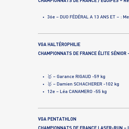
CHAMPIONNATS DE FRANCE / ÉQUIPES – R
36e – DUO FÉDÉRAL A 13 ANS ET – :
Me
VGA HALTÉROPHILIE
CHAMPIONNATS DE FRANCE ÉLITE SÉNIOR –
🥇 –
Garance RIGAUD
-59 kg
🥇
–
Damien SCHACHERER
-102 kg
12e –
Léa CANAMERO
-55 kg
VGA PENTATHLON
CHAMPIONNATS DE FRANCE LASER-RUN –