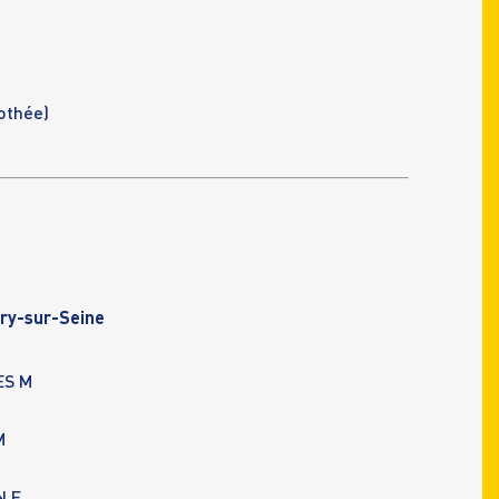
othée)
ry-sur-Seine
ES M
M