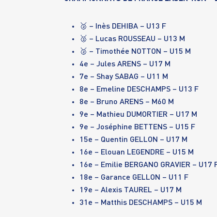
🥈 –
Inès DEHIBA
– U13 F
🥈 –
Lucas ROUSSEAU
– U13 M
🥈 –
Timothée NOTTON
– U15 M
4e –
Jules ARENS
– U17 M
7e –
Shay SABAG
– U11 M
8e –
Emeline DESCHAMPS
– U13 F
8e –
Bruno ARENS
– M60 M
9e –
Mathieu DUMORTIER
– U17 M
9e –
Joséphine BETTENS
– U15 F
15e –
Quentin GELLON
– U17 M
16e –
Elouan LEGENDRE
– U15 M
16e –
Emilie BERGANO GRAVIER
– U17 
18e –
Garance GELLON
– U11 F
19e –
Alexis TAUREL
– U17 M
31e –
Matthis DESCHAMPS
– U15 M