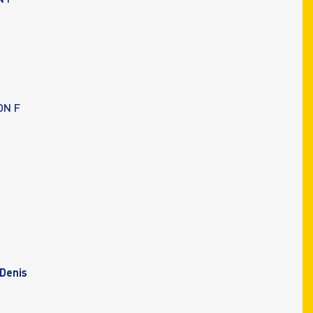
N F
ON F
Denis