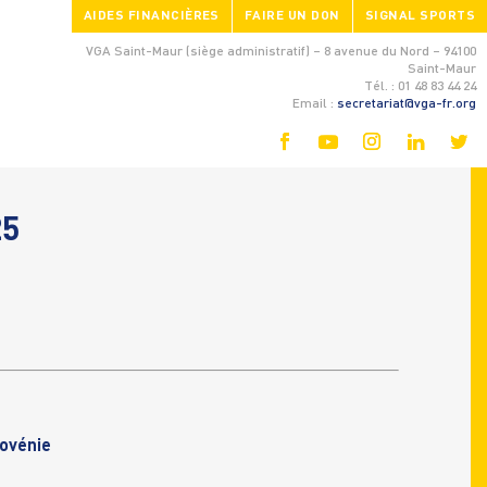
AIDES FINANCIÈRES
FAIRE UN DON
SIGNAL SPORTS
VGA Saint-Maur (siège administratif) – 8 avenue du Nord – 94100
Saint-Maur
Tél. : 01 48 83 44 24
Email :
secretariat@vga-fr.org
25
ovénie