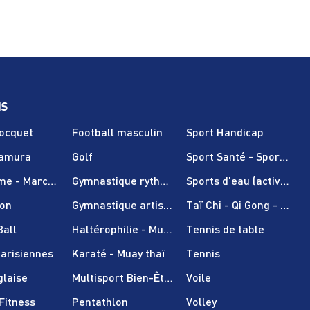
NS
Nocquet
Football masculin
Sport Handicap
Tamura
Golf
Sport Santé - Sport sur
sme - Marche nordique
Gymnastique rythmique
Sports d'eau (activités 
on
Gymnastique artistique
Taï Chi - Qi Gong - Pilate
Ball
Haltérophilie - Musculation
Tennis de table
arisiennes
Karaté - Muay thaï
Tennis
glaise
Multisport Bien-Être (adultes uniquement)
Voile
Fitness
Pentathlon
Volley