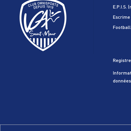
E.P.I.S. 
Escrime
Football
Registr
Informat
donnée