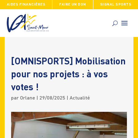
AIDES FINANCIÈRES
FAIRE UN DON
SIGNAL SPORTS
Skip
to
content
[OMNISPORTS] Mobilisation
pour nos projets : à vos
votes !
par
Orlane
|
29/08/2025
|
Actualité