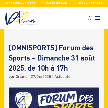
AIDES FINANCIÈRES
FAIRE UN DON
SIGNAL SPORTS
Skip
to
content
[OMNISPORTS] Forum des
Sports – Dimanche 31 août
2025, de 10h à 17h
par
Orlane
|
27/06/2025
|
Actualité