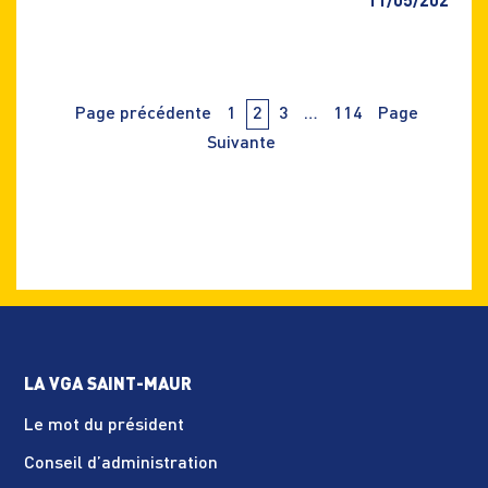
11/05/2026
Navigation
PAge
PAge
PAge
PAge
Page précédente
1
2
3
…
114
Page
des
articles
Suivante
LA VGA SAINT-MAUR
Le mot du président
Conseil d’administration