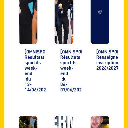
[OMNISPORTS]
[OMNISPORTS]
[OMNISPORTS]
Résultats
Résultats
Renseignemen
sportifs
sportifs
inscriptions
week-
week-
2026/2027
end
end
du
du
13-
06-
14/06/2026
07/06/2026