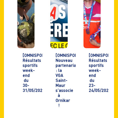
[OMNISPORTS]
[OMNISPORTS]
[OMNISPORTS]
Résultats
Nouveau
Résultats
sportifs
partenariat
sportifs
week-
: la
week-
end
VGA
end
du
Saint-
du
30-
Maur
23-
31/05/2026
s’associe
24/05/2026
à
Ornikar
!