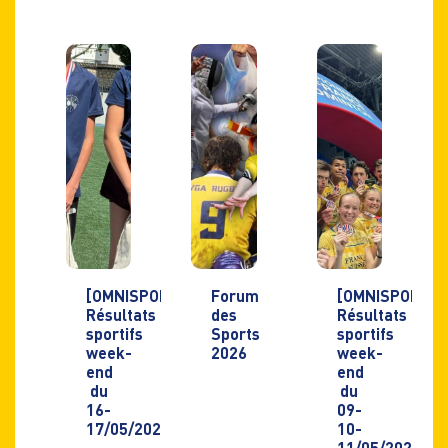
[OMNISPORTS]
Forum
[OMNISPORTS]
Résultats
des
Résultats
sportifs
Sports
sportifs
week-
2026
week-
end
end
du
du
16-
09-
17/05/2026
10-