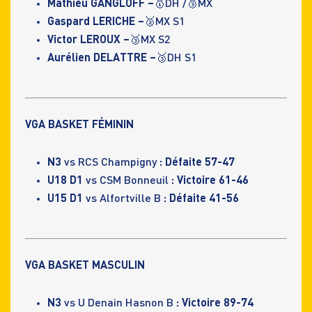
Mathieu GANGLOFF –
🥇DH /🥉MX
Gaspard LERICHE –
🥈MX S1
Victor LEROUX –
🥉MX S2
Aurélien DELATTRE –
🥉DH S1
VGA BASKET FÉMININ
N3
vs RCS Champigny
: Défaite 57-47
U18 D1
vs CSM Bonneuil
: Victoire 61-46
U15 D1
vs Alfortville B
: Défaite 41-56
VGA BASKET MASCULIN
N3
vs U Denain Hasnon B
: Victoire 89-74