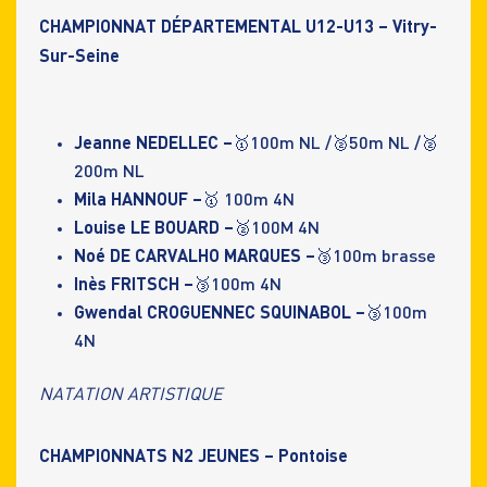
CHAMPIONNAT DÉPARTEMENTAL U12-U13 – Vitry-
Sur-Seine
Jeanne NEDELLEC –
🥇100m NL /🥈50m NL /🥈
200m NL
Mila HANNOUF –
🥇 100m 4N
Louise LE BOUARD –
🥈100M 4N
Noé DE CARVALHO MARQUES –
🥉100m brasse
Inès FRITSCH –
🥉100m 4N
Gwendal CROGUENNEC SQUINABOL –
🥉100m
4N
NATATION ARTISTIQUE
CHAMPIONNATS N2 JEUNES – Pontoise